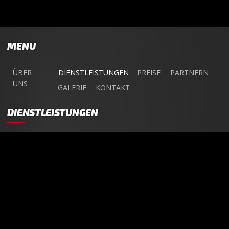
MENU
ÜBER
DIENSTLEISTUNGEN
PREISE
PARTNERN
UNS
GALERIE
KONTAKT
DIENSTLEISTUNGEN
ANGEBOT
AUTOREINIGUNG
NANOVERSIEGELUNG
OZONREINIGUNG
AUTOVERMIETUNG
FÜR
AUTOFLOTTEN
REIFENSERVICE
AUTOVERKÄUFER
Car-Pflege.ch Autokosmetik