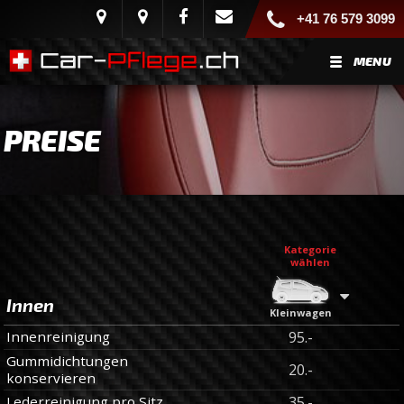
+41 76 579 3099
MENU
PREISE
Kategorie
wählen
Innen
Kleinwagen
Innenreinigung
95.-
Gummidichtungen
20.-
konservieren
Lederreinigung pro Sitz
35.-